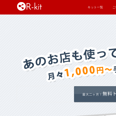
キット一覧
ご
無料
最大二ヶ月！